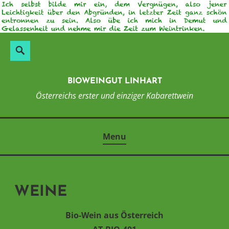
Skip
to
content
Suchen
Search
nach:
BIOWEINGUT LINHART
Österreichs erster und einziger Kabarettwein
Menu
WEINE
Bio-Wein aus Österreich