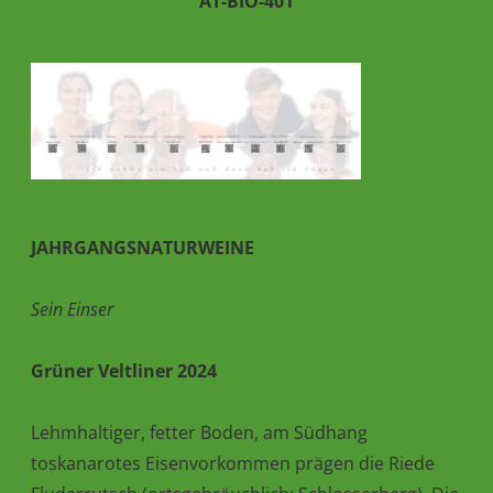
AT-BIO-401
J
AHRGANGSNATURWEINE
Sein Einser
Grüner Veltliner 2024
Lehmhaltiger, fetter Boden, am Südhang
toskanarotes Eisenvorkommen prägen die Riede