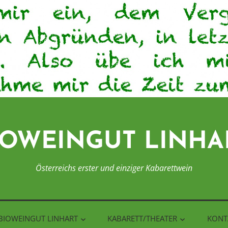
IOWEINGUT LINHA
Österreichs erster und einziger Kabarettwein
BIOWEINGUT LINHART
KABARETT/THEATER
KONT