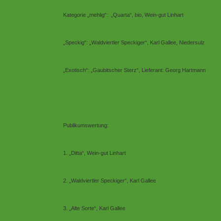
Kategorie „mehlig“:
„Quarta“, bio, Wein-gut Linhart
„Speckig“: „Waldviertler Speckiger“, Karl Gallee, Niedersulz
„Exotisch“: „Gaubitscher Sterz“, Lieferant: Georg Hartmann
Publikumswertung:
1. „Ditta“, Wein-gut Linhart
2. „Waldviertler Speckiger“, Karl Gallee
3. „Alte Sorte“, Karl Gallee