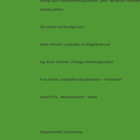
Streng nach Punktebewertung wurden „blind“ die besten Kartoffel
staubig gefeiert.
Die extrem fachkundige Jury:
Maria Hemrich, Landwirtin, Gr.Mugl/Niedersulz
Ing. Ernst Semmler, Önologe, Hohenruppersdorf
Frau Andrea, Erdäpfelhochburgkennerin – Prinzendorf
Lionel Price,
Allroundexperte – Wales
Siegerkartoffel Jurywertung: