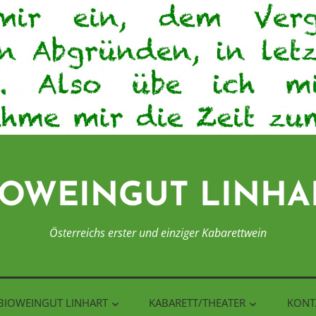
IOWEINGUT LINHA
Österreichs erster und einziger Kabarettwein
BIOWEINGUT LINHART
KABARETT/THEATER
KONT