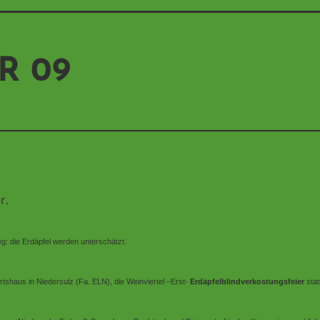
R 09
r.
g: die Erdäpfel werden unterschätzt.
tshaus in Niedersulz (Fa. ELN), die Weinviertel –Erst-
Erdäpfelblindverkostungsfeier
stat