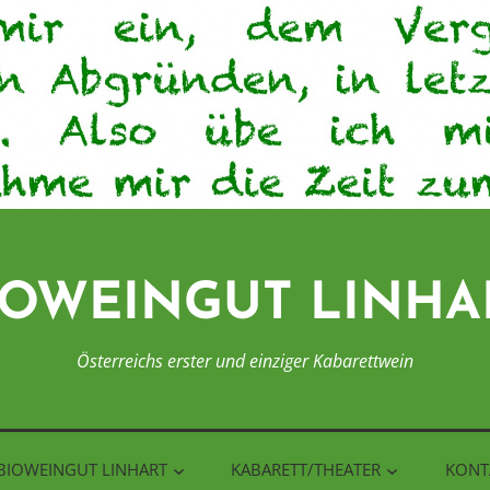
IOWEINGUT LINHA
Österreichs erster und einziger Kabarettwein
BIOWEINGUT LINHART
KABARETT/THEATER
KONT