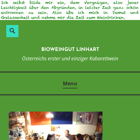
Skip
to
content
Suchen
Search
nach:
BIOWEINGUT LINHART
Österreichs erster und einziger Kabarettwein
Menu