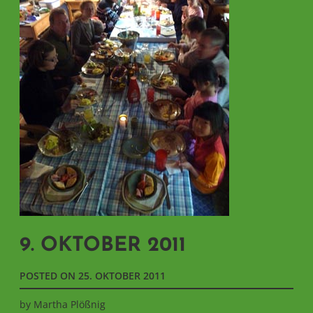
9. OKTOBER 2011
POSTED ON
25. OKTOBER 2011
by
Martha Plößnig