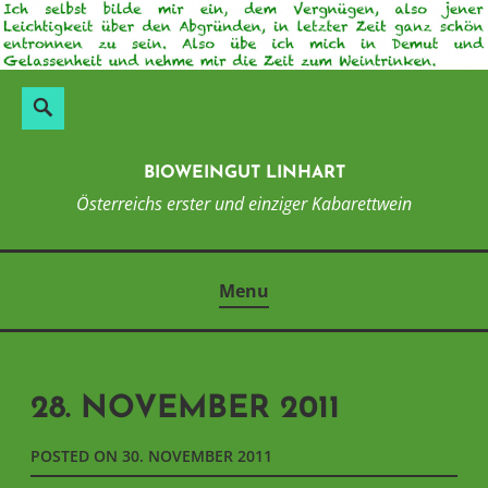
Skip
to
content
Suchen
Search
nach:
BIOWEINGUT LINHART
Österreichs erster und einziger Kabarettwein
Menu
28. NOVEMBER 2011
POSTED ON
30. NOVEMBER 2011