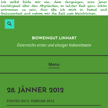
Skip
to
content
Suchen
Search
nach:
BIOWEINGUT LINHART
Österreichs erster und einziger Kabarettwein
Menu
28. JÄNNER 2012
POSTED ON
5. FEBRUAR 2012