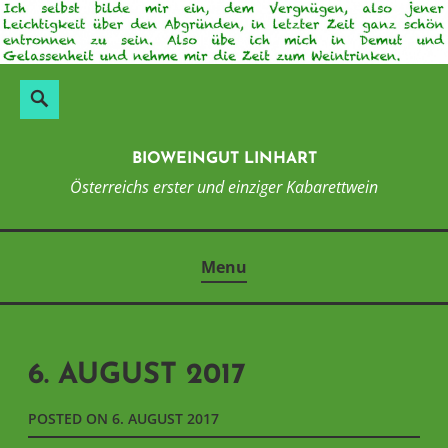
Skip
to
content
Suchen
Search
nach:
BIOWEINGUT LINHART
Österreichs erster und einziger Kabarettwein
Menu
6. AUGUST 2017
POSTED ON
6. AUGUST 2017