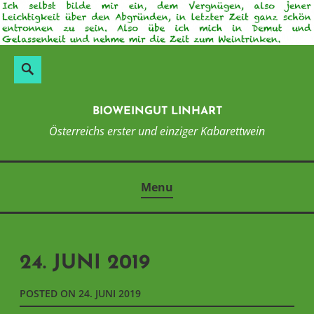
Skip
to
content
Suchen
Search
nach:
BIOWEINGUT LINHART
Österreichs erster und einziger Kabarettwein
Menu
24. JUNI 2019
POSTED ON
24. JUNI 2019