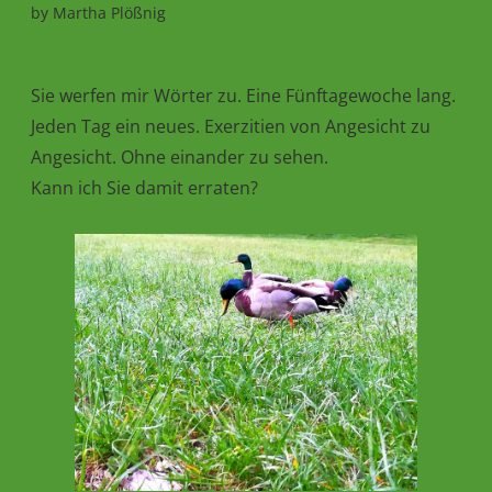
by
Martha Plößnig
Sie werfen mir Wörter zu. Eine Fünftagewoche lang.
Jeden Tag ein neues. Exerzitien von Angesicht zu
Angesicht. Ohne einander zu sehen.
Kann ich Sie damit erraten?