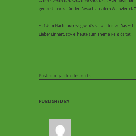
„Beim Hängen einen Dübel verwenden…“, –
der fachmänn
gedeckt – extra für den Besuch aus dem Weinviertel.
Auf dem Nachhauseweg wird’s schon finster. Das Achte
Lieber Linhart, soviel heute zum Thema Religiösität
Posted in
jardin des mots
PUBLISHED BY