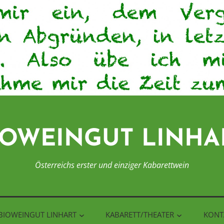
IOWEINGUT LINHA
Österreichs erster und einziger Kabarettwein
BIOWEINGUT LINHART
KABARETT/THEATER
KONT