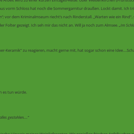
he Arbeit wird zu einer kurzen Eintages-Reise. Über Weißenkirchen (Frühstüc
aus vorm Schloss hat noch die Sommergarnitur draußen. Lockt damit. Ich t
n“;
vor dem Kriminalmseum riecht’s nach Rinderstall. „Warten wie ein Rind“, 
Folter gezeigt. Ich seh mir das nicht an. Will ja noch zum Almsee.
„Im Schlo
er-Keramik“ zu reagieren, macht gerne mit, hat sogar schon eine Idee….Schad
ch es tun würde.
alles gestohlen….“