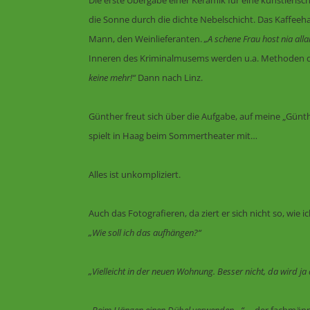
Die erste Übergabe einer Keramik für eine künstlerisc
die Sonne durch die dichte Nebelschicht. Das Kaffeeh
Mann, den Weinlieferanten.
„A schene Frau host nia alla
Inneren des Kriminalmusems werden u.a. Methoden der 
keine mehr!“
Dann nach Linz.
Günther freut sich über die Aufgabe, auf meine „Günth
spielt in Haag beim Sommertheater mit…
Alles ist unkompliziert.
Auch das Fotografieren, da ziert er sich nicht so, wie i
„Wie soll ich das aufhängen?“
„Vielleicht in der neuen Wohnung. Besser nicht, da wird ja 