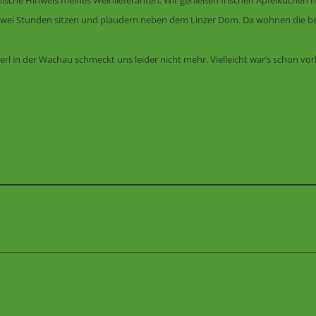
ische Hinweis meines Weinlieferanten. Wir genießen frischen Apfelkuchen m
 Zwei Stunden sitzen und plaudern neben dem Linzer Dom. Da wohnen die be
rl in der Wachau schmeckt uns leider nicht mehr. Vielleicht war’s schon vo