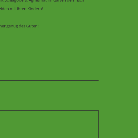
it Schlagobers. Agnes hat im Garten den Tisch
iden mit ihren Kindern!
rher genug des Guten!