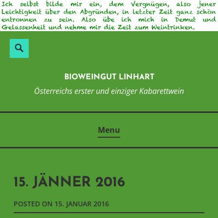
Skip
to
content
Suchen
Search
nach:
BIOWEINGUT LINHART
Österreichs erster und einziger Kabarettwein
Menu
15. JÄNNER 2016
POSTED ON
15. JANUAR 2016