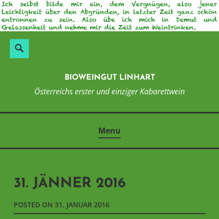
Skip
to
content
Suchen
Search
nach:
BIOWEINGUT LINHART
Österreichs erster und einziger Kabarettwein
Menu
31. JÄNNER 2016
POSTED ON
31. JANUAR 2016