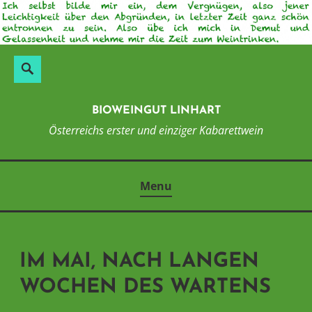
Skip
to
content
Suchen
Search
nach:
BIOWEINGUT LINHART
Österreichs erster und einziger Kabarettwein
Menu
IM MAI, NACH LANGEN
WOCHEN DES WARTENS