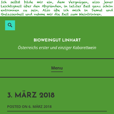
Skip
to
content
Suchen
Search
nach:
BIOWEINGUT LINHART
Österreichs erster und einziger Kabarettwein
Menu
3. MÄRZ 2018
POSTED ON
6. MÄRZ 2018