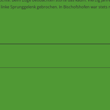
uchte. Beim Züge beobachten störte das kaum. Vierzig Jahr
linke Sprunggelenk gebrochen. In Bischofshofen war stets 