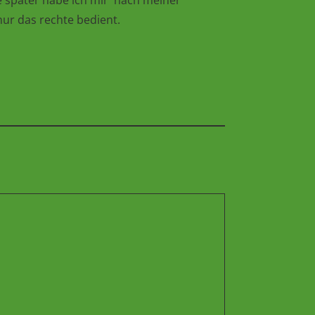
e später habe ich mir nach meiner
nur das rechte bedient.