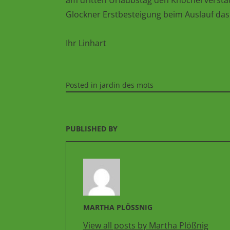
am dritten Urlaubstag den Knöchel versta
Glockner Erstbesteigung beim Auslauf das 
Ihr Linhart
Posted in
jardin des mots
PUBLISHED BY
MARTHA PLÖSSNIG
View all posts by Martha Plößnig