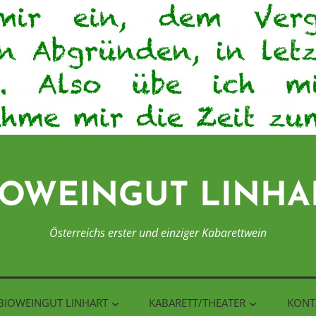
IOWEINGUT LINHA
Österreichs erster und einziger Kabarettwein
BIOWEINGUT LINHART
KABARETT/THEATER
KONT