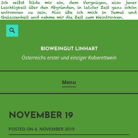
Skip
to
content
Suchen
Search
nach:
BIOWEINGUT LINHART
Österreichs erster und einziger Kabarettwein
Menu
NOVEMBER 19
POSTED ON
4. NOVEMBER 2019