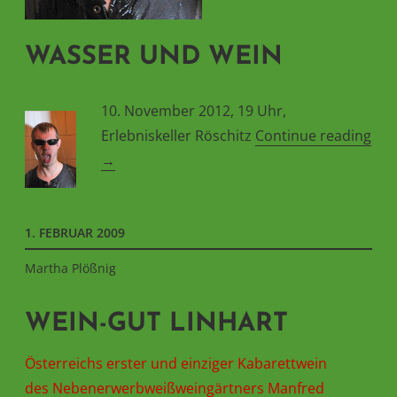
WASSER UND WEIN
10. November 2012, 19 Uhr,
Erlebniskeller Röschitz
Continue reading
„wasser
→
und
wein“
1. FEBRUAR 2009
Martha Plößnig
WEIN-GUT LINHART
Österreichs erster und einziger Kabarettwein
des Nebenerwerbweißweingärtners Manfred