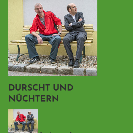
DURSCHT UND
NÜCHTERN
„durscht
und
nüchtern“