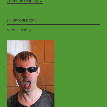
„wurscht
Continue reading
→
und
wichtig!“
24. OKTOBER 2010
Martha Plößnig