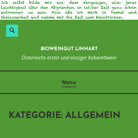
Skip
to
content
Suchen
Search
nach:
BIOWEINGUT LINHART
Österreichs erster und einziger Kabarettwein
Menu
KATEGORIE:
ALLGEMEIN