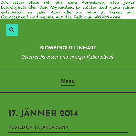
Skip
to
content
Suchen
Search
nach:
BIOWEINGUT LINHART
Österreichs erster und einziger Kabarettwein
Menu
17. JÄNNER 2014
POSTED ON
17. JANUAR 2014