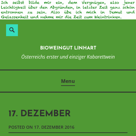
Skip
to
content
Suchen
Search
nach:
BIOWEINGUT LINHART
Österreichs erster und einziger Kabarettwein
Menu
17. DEZEMBER
POSTED ON
17. DEZEMBER 2016