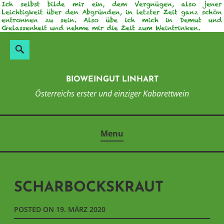
Skip
to
content
Suchen
Search
nach:
BIOWEINGUT LINHART
Österreichs erster und einziger Kabarettwein
Menu
SCHARBOCKSKRAUT
POSTED ON
19. MÄRZ 2020