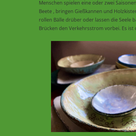
Menschen spielen eine oder zwei Saisonen 
Beete , bringen Gießkannen und Holzkiste
rollen Bälle drüber oder lassen die Seele
Brücken den Verkehrsstrom vorbei. Es ist di