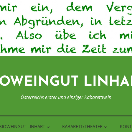
IOWEINGUT LINHA
Österreichs erster und einziger Kabarettwein
BIOWEINGUT LINHART
KABARETT/THEATER
KONT