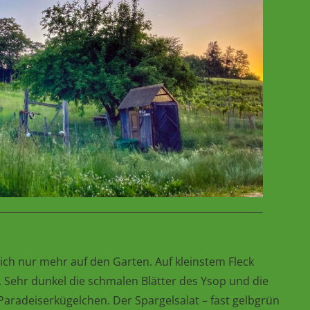
ich nur mehr auf den Garten. Auf kleinstem Fleck
 Sehr dunkel die schmalen Blätter des Ysop und die
n Paradeiserkügelchen. Der Spargelsalat – fast gelbgrün